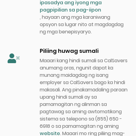
ipasadya ang iyong mga
pagpipilian sa pag-iipon
, hayaan ang mga karaniwang
opsyon sa lugar nito at magdagdag
ng mga benepisyaryo.
Piliing huwag sumali
Maaari kang hindi sumali sa CalSavers
anumang oras, ngunit dapat ka
munang maidagdag ng isang
employer sa CalSavers bago ka hindi
makasali. Ang pinakamadaling paraan
upang hindi sumali ay sa
pamamagitan ng alinman sa
pagtawag sa aming awtomatikong
sistema sa telepono sa (855) 650 -
6918 o sa pamamagitan ng aming
website
. Maaari mo ring piliing mag-