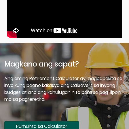
Magkano ang sapat?
Ang aming Retirement Calculator ay magpapakita sa
inyo kung paano kakasya ang CalSavers sa inyong
budget at ano ang kahulugan nito para sa pag-iipon
mo sa pagreretiro.
Pumunta sa Calculator