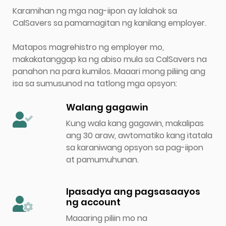
Karamihan ng mga nag-iipon ay lalahok sa
CalSavers sa pamamagitan ng kanilang employer.
Matapos magrehistro ng employer mo,
makakatanggap ka ng abiso mula sa CalSavers na
panahon na para kumilos. Maaari mong piliing ang
isa sa sumusunod na tatlong mga opsyon:
Walang gagawin
Kung wala kang gagawin, makalipas
ang 30 araw, awtomatiko kang itatala
sa karaniwang opsyon sa pag-iipon
at pamumuhunan.
Ipasadya ang pagsasaayos
ng account
Maaaring piliin mo na