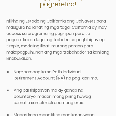
pagreretiro!
Nilikha ng Estado ng California ang CalSavers para
masiguro na lahat ng mga taga-California ay may
access sa programa ng pag-iipon para sa
pagreretiro sa lugar ng trabaho sa pagbibigay ng
simple, madaling ilipat, murang paraan para
makapagpuhunan ang mga trabahador sa kanilang
kinabukasan.
Nag-aambag ka sa Roth Individual
Retirement Account (IRA) na pag-aari mo.
Ang partisipasyon mo ay ganap na
boluntaryo: maaari mong piliing huwag
sumali o sumali muli anumang oras.
Maaari kang manatili sa mga karaniwang