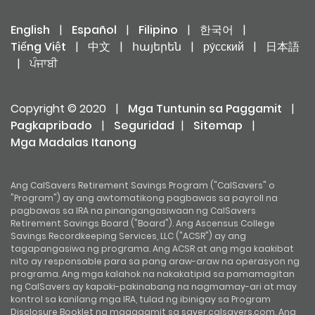
English
|
Español
|
Filipino
|
한국어
|
Tiếng Việt
|
中文
|
հայերեն
|
ру́сский
|
日本語
|
ਪੰਜਾਬੀ
Copyright © 2020
|
Mga Tuntunin sa Paggamit
|
Pagkapribado
|
Seguridad
|
Sitemap
|
Mga Madalas Itanong
Ang CalSavers Retirement Savings Program ("CalSavers" o
"Program") ay ang awtomatikong pagbawas sa payroll na
pagbawas sa IRA na pinangangasiwaan ng CalSavers
Retirement Savings Board ("Board"). Ang Ascensus College
Savings Recordkeeping Services, LLC ("ACSR") ay ang
tagapangasiwa ng programa. Ang ACSR at ang mga kaakibat
nito ay responsable para sa pang araw-araw na operasyon ng
programa. Ang mga kalahok na nakakatipid sa pamamagitan
ng CalSavers ay kapaki-pakinabang na nagmamay-ari at may
kontrol sa kanilang mga IRA, tulad ng ibinigay sa Program
Disclosure Booklet na magagamit sa saver.calsavers.com. Ang