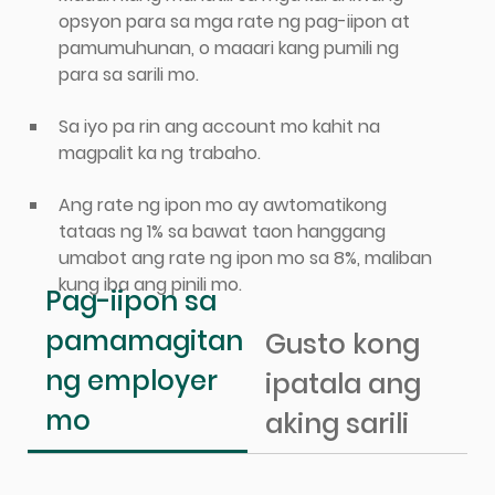
opsyon para sa mga rate ng pag-iipon at
pamumuhunan, o maaari kang pumili ng
para sa sarili mo.
Sa iyo pa rin ang account mo kahit na
magpalit ka ng trabaho.
Ang rate ng ipon mo ay awtomatikong
tataas ng 1% sa bawat taon hanggang
umabot ang rate ng ipon mo sa 8%, maliban
kung iba ang pinili mo.
Pag-iipon sa
pamamagitan
Gusto kong
ng employer
ipatala ang
mo
aking sarili