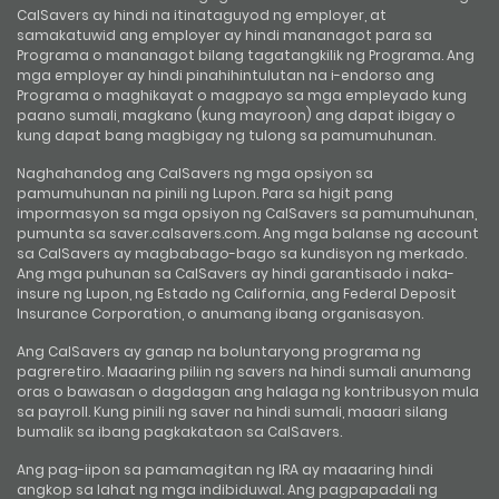
CalSavers ay hindi na itinataguyod ng employer, at
samakatuwid ang employer ay hindi mananagot para sa
Programa o mananagot bilang tagatangkilik ng Programa. Ang
mga employer ay hindi pinahihintulutan na i-endorso ang
Programa o maghikayat o magpayo sa mga empleyado kung
paano sumali, magkano (kung mayroon) ang dapat ibigay o
kung dapat bang magbigay ng tulong sa pamumuhunan.
Naghahandog ang CalSavers ng mga opsiyon sa
pamumuhunan na pinili ng Lupon. Para sa higit pang
impormasyon sa mga opsiyon ng CalSavers sa pamumuhunan,
pumunta sa saver.calsavers.com. Ang mga balanse ng account
sa CalSavers ay magbabago-bago sa kundisyon ng merkado.
Ang mga puhunan sa CalSavers ay hindi garantisado i naka-
insure ng Lupon, ng Estado ng California, ang Federal Deposit
Insurance Corporation, o anumang ibang organisasyon.
Ang CalSavers ay ganap na boluntaryong programa ng
pagreretiro. Maaaring piliin ng savers na hindi sumali anumang
oras o bawasan o dagdagan ang halaga ng kontribusyon mula
sa payroll. Kung pinili ng saver na hindi sumali, maaari silang
bumalik sa ibang pagkakataon sa CalSavers.
Ang pag-iipon sa pamamagitan ng IRA ay maaaring hindi
angkop sa lahat ng mga indibiduwal. Ang pagpapadali ng