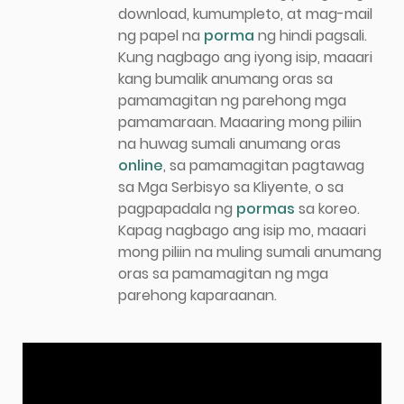
download, kumumpleto, at mag-mail
ng papel na
porma
ng hindi pagsali.
Kung nagbago ang iyong isip, maaari
kang bumalik anumang oras sa
pamamagitan ng parehong mga
pamamaraan. Maaaring mong piliin
na huwag sumali anumang oras
online
, sa pamamagitan pagtawag
sa Mga Serbisyo sa Kliyente, o sa
pagpapadala ng
pormas
sa koreo.
Kapag nagbago ang isip mo, maaari
mong piliin na muling sumali anumang
oras sa pamamagitan ng mga
parehong kaparaanan.